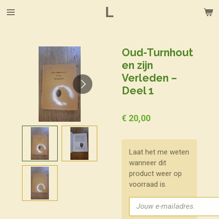
L
Ga
direct
naar
de
Oud-Turnhout
hoofdinhoud
en zijn
Verleden –
Deel 1
€ 20,00
Laat het me weten
wanneer dit
product weer op
voorraad is.