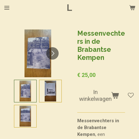
L
Ga
direct
naar
de
Messenvechte
hoofdinhoud
rs in de
Brabantse
Kempen
€ 25,00
In
winkelwagen
Messenvechters in
de Brabantse
Kempen
, een