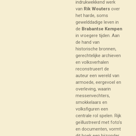
indrukwekkend werk
van
Rik Wouters
over
het harde, soms
gewelddadige leven in
de
Brabantse Kempen
in vroegere tijden. Aan
de hand van
historische bronnen,
gerechtelijke archieven
en volksverhalen
reconstrueert de
auteur een wereld van
armoede, eergevoel en
overleving, waarin
messenvechters,
smokkelaars en
volksfiguren een
centrale rol spelen. Rijk
geïllustreerd met foto’s
en documenten, vormt
dit boek een bijzonder