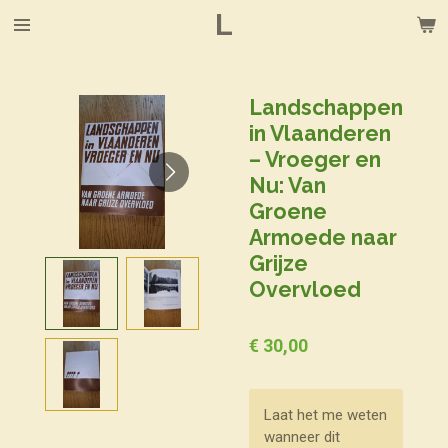
L
Ga
direct
naar
de
Landschappen
hoofdinhoud
in Vlaanderen
– Vroeger en
Nu: Van
Groene
Armoede naar
Grijze
Overvloed
€ 30,00
Laat het me weten
wanneer dit